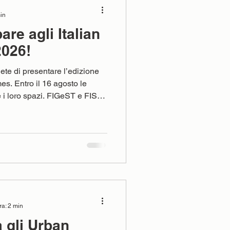
min
are agli Italian
026!
ete di presentare l’edizione
s. Entro il 16 agosto le
e i loro spazi. FIGeST e FISpT
n CNS Libertas, Tevere Day
 di Napoli, sono lieti di
egli Italian Urban Games: tre
tecipazione pensate per
ni e appassionati in un grande
s
ra: 2 min
 gli Urban