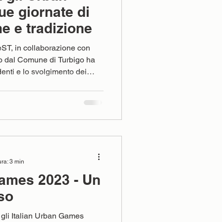
e giornate di
ne e tradizione
ST, in collaborazione con
o dal Comune di Turbigo ha
enti e lo svolgimento dei
bre il
aviglio di Turbigo ha
rmato FIGeST e FISpT Italia:
ort, alla scoperta e
to la partecipazione
ti e numerosi atleti prove
ura: 3 min
Games 2023 - Un
so
gli Italian Urban Games