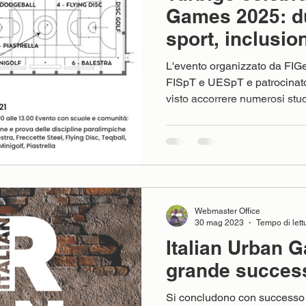
Games 2025: du
sport, inclusio
L'evento organizzato da FIGe
FISpT e UESpT e patrocinat
visto accorrere numerosi stud
Campionati Paralimpici FIGeST. Il 21 e 22 novem
nuovissimo Centro Sportivo N
ospitato un grande evento fi
due giornate dedicate allo sp
all’inclusione, che hanno vis
entusiasta di oltre 400 studen
Webmaster Office
30 mag 2023
Tempo di lett
Italian Urban 
grande succes
Si concludono con successo 