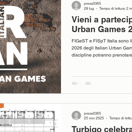
press0365
28 lug
Tempo di lettura: 2 
Vieni a partecip
Urban Games 2
FIGeST e FISpT Italia sono li
2026 degli Italian Urban Game
discipline potranno prenotar
Italia, in collaborazione co
APS, Roma Capitale e Comune
presentare l’edizione 2026 d
tappe di sport, cultura e par
coinvolgere studenti, cittadi
evento multisportivo diffuso 
press0365
25 nov 2025
Tempo di lettu
Turbigo celebra