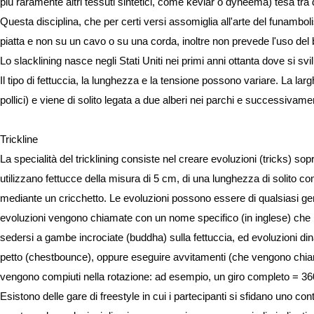
più raramente altri tessuti sintetici, come kevlar o dyneema) tesa tra
Questa disciplina, che per certi versi assomiglia all'arte del funambol
piatta e non su un cavo o su una corda, inoltre non prevede l'uso del b
Lo slacklining nasce negli Stati Uniti nei primi anni ottanta dove si s
Il tipo di fettuccia, la lunghezza e la tensione possono variare. La la
pollici) e viene di solito legata a due alberi nei parchi e successivam
Trickline
La specialità del tricklining consiste nel creare evoluzioni (tricks) so
utilizzano fettucce della misura di 5 cm, di una lunghezza di solito 
mediante un cricchetto. Le evoluzioni possono essere di qualsiasi gen
evoluzioni vengono chiamate con un nome specifico (in inglese) che l
sedersi a gambe incrociate (buddha) sulla fettuccia, ed evoluzioni di
petto (chestbounce), oppure eseguire avvitamenti (che vengono chiam
vengono compiuti nella rotazione: ad esempio, un giro completo = 360°) o 
Esistono delle gare di freestyle in cui i partecipanti si sfidano uno cont