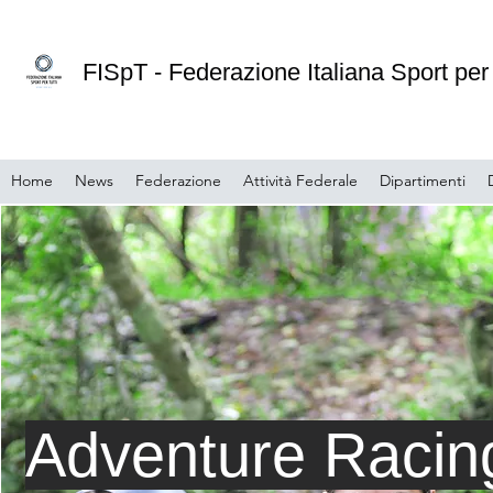
FISpT - Federazione Italiana Sport per 
Home
News
Federazione
Attività Federale
Dipartimenti
Adventure Racin