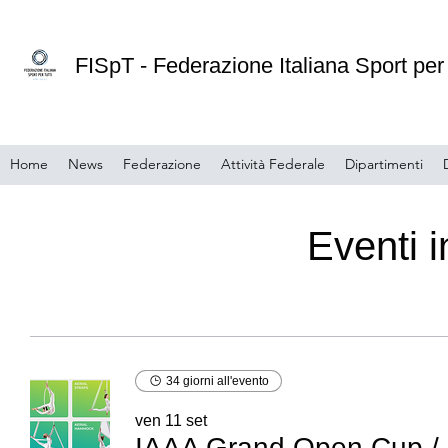
FISpT - Federazione Italiana Sport per 
Home
News
Federazione
Attività Federale
Dipartimenti
Eventi 
34 giorni all'evento
ven 11 set
IAAA Grand Open Cup
/